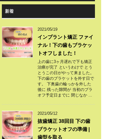
新着
2021/05/19
インプラント矯正 ファイ
ナル！下の歯もブラケッ
トオフしました！
上の歯に3ヶ月遅れで下も矯正
治療が完了 というわけで とう
とうこの日がやって来ました。
下の歯のブラケットを外す日で
す。 下奥歯の輪っかを外した
後に 残った隙間が 当初のブラ
オフ予定日までに 閉じなか ...
2021/05/12
抜歯矯正 38回目 下の歯
ブラケットオフの準備 |
歯型を取る