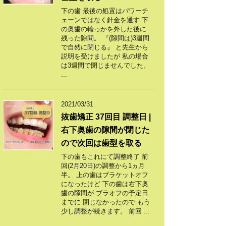
下の歯 最後の処置はパワーチ
ェーンではなく針金を通す 下
の奥歯の輪っかを外した後に
残った隙間。 『(隙間は)3週間
で自然に閉じる』 と先生から
説明を受けましたが 私の場合
は3週間で閉じませんでした。
...
2021/03/31
抜歯矯正 37回目 調整日 |
右下奥歯の隙間が閉じた
ので次回は歯型を取る
下の歯もこれにて調整終了 前
回(2月20日)の調整から1ヵ月
半。 上の歯はブラケットオフ
になったけど 下の歯は右下奥
歯の隙間が ブラオフの予定日
までに 閉じなかったので もう
少し調整が続きます。 前回 ...