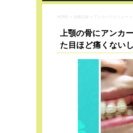
HOME
>
治療記録
>
アンカースクリュー
>
上顎の骨にアンカー
た目ほど痛くない