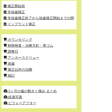
矯正開始前
非抜歯矯正
非抜歯矯正終了から抜歯矯正開始までの間
インプラント矯正
カウンセリング
精密検査・治療方針・青ゴム
調整日
アンカースクリュー
抜歯
矯正以外の治療
雑記
1ヶ月の歯の動きと痛み まとめ
経過写真
ビフォーアフター