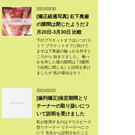
2021/03/30
[矯正経過写真] 右下奥歯
の隙間は閉じたようだ 2
月20日-3月30日 比較
下のブラケットオフはいつだろ
う？ ブラケットオフに向けて
まずは下奥歯の輪っかを外すと
ころから 始まりました。 輪っ
かを外した後の隙間は ｢3週間
で自然に閉じる｣ と説明を受け
ましたが 私の場合はそう ...
2021/02/22
[歯列矯正]保定期間とリ
テーナーの取り扱いにつ
いて説明を受けました
私が使用するのはマウスピース
型リテーナー リテーナーにつ
いて 先生から説明されたこと