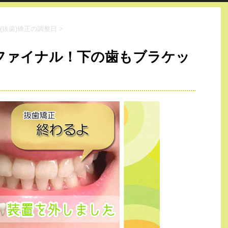
(抜歯)矯正の調整日
>
ファイナル！下の歯もブラケッ