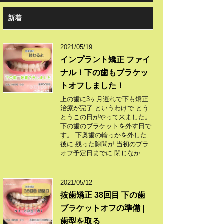
新着
2021/05/19
インプラント矯正 ファイ
ナル！下の歯もブラケッ
トオフしました！
上の歯に3ヶ月遅れで下も矯正
治療が完了 というわけで とう
とうこの日がやって来ました。
下の歯のブラケットを外す日で
す。 下奥歯の輪っかを外した
後に 残った隙間が 当初のブラ
オフ予定日までに 閉じなか ...
2021/05/12
抜歯矯正 38回目 下の歯
ブラケットオフの準備 |
歯型を取る