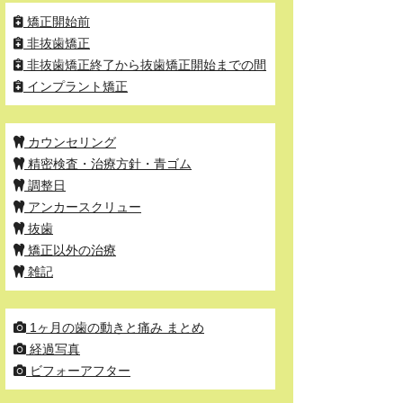
矯正開始前
非抜歯矯正
非抜歯矯正終了から抜歯矯正開始までの間
インプラント矯正
カウンセリング
精密検査・治療方針・青ゴム
調整日
アンカースクリュー
抜歯
矯正以外の治療
雑記
1ヶ月の歯の動きと痛み まとめ
経過写真
ビフォーアフター