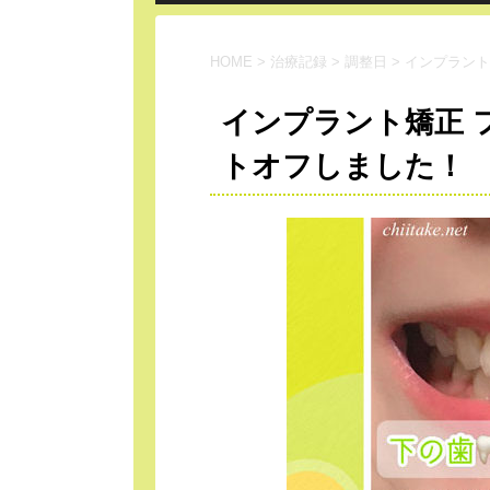
HOME
>
治療記録
>
調整日
>
インプラント
インプラント矯正 
トオフしました！