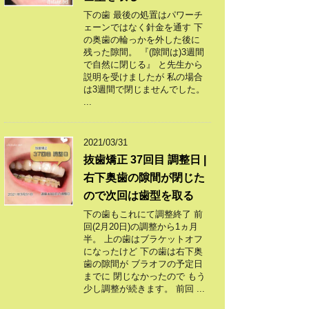
下の歯 最後の処置はパワーチ
ェーンではなく針金を通す 下
の奥歯の輪っかを外した後に
残った隙間。 『(隙間は)3週間
で自然に閉じる』 と先生から
説明を受けましたが 私の場合
は3週間で閉じませんでした。
...
2021/03/31
抜歯矯正 37回目 調整日 |
右下奥歯の隙間が閉じた
ので次回は歯型を取る
下の歯もこれにて調整終了 前
回(2月20日)の調整から1ヵ月
半。 上の歯はブラケットオフ
になったけど 下の歯は右下奥
歯の隙間が ブラオフの予定日
までに 閉じなかったので もう
少し調整が続きます。 前回 ...