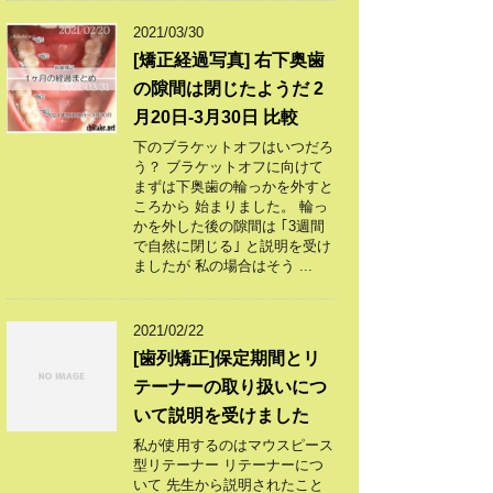
2021/03/30
[矯正経過写真] 右下奥歯
の隙間は閉じたようだ 2
月20日-3月30日 比較
下のブラケットオフはいつだろ
う？ ブラケットオフに向けて
まずは下奥歯の輪っかを外すと
ころから 始まりました。 輪っ
かを外した後の隙間は ｢3週間
で自然に閉じる｣ と説明を受け
ましたが 私の場合はそう ...
2021/02/22
[歯列矯正]保定期間とリ
テーナーの取り扱いにつ
いて説明を受けました
私が使用するのはマウスピース
型リテーナー リテーナーにつ
いて 先生から説明されたこと