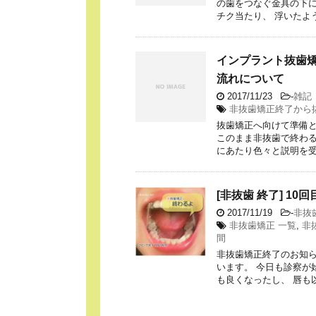
の歯をつなぐ金具の下に
チク当たり、 浮いたよう
インプラント抜歯
流れについて
2017/11/23
-
雑記
非抜歯矯正終了から
抜歯矯正へ向けて準備と
このまま非抜歯で終わる
にあたり色々と説明を受け
[非抜歯 終了] 1
2017/11/19
-
非抜
非抜歯矯正 一覧
,
非
間
非抜歯矯正終了のお知ら
います。 今日も診察が
も良くなったし、 唇も以前