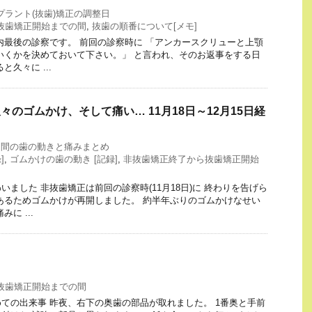
プラント(抜歯)矯正の調整日
抜歯矯正開始までの間
,
抜歯の順番について[メモ]
内最後の診察です。 前回の診察時に 「アンカースクリューと上顎
いくかを決めておいて下さい。」 と言われ、そのお返事をする日
久々に ...
久々のゴムかけ、そして痛い… 11月18日～12月15日経
月間の歯の動きと痛みまとめ
]
,
ゴムかけの歯の動き [記録]
,
非抜歯矯正終了から抜歯矯正開始
ました 非抜歯矯正は前回の診察時(11月18日)に 終わりを告げら
あるためゴムかけが再開しました。 約半年ぶりのゴムかけなせい
に ...
抜歯矯正開始までの間
ての出来事 昨夜、右下の奥歯の部品が取れました。 1番奥と手前