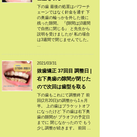
下の歯 最後の処置はパワーチ
ェーンではなく針金を通す 下
の奥歯の輪っかを外した後に
残った隙間。 『(隙間は)3週間
で自然に閉じる』 と先生から
説明を受けましたが 私の場合
は3週間で閉じませんでした。
...
2021/03/31
抜歯矯正 37回目 調整日 |
右下奥歯の隙間が閉じた
ので次回は歯型を取る
下の歯もこれにて調整終了 前
回(2月20日)の調整から1ヵ月
半。 上の歯はブラケットオフ
になったけど 下の歯は右下奥
歯の隙間が ブラオフの予定日
までに 閉じなかったので もう
少し調整が続きます。 前回 ...