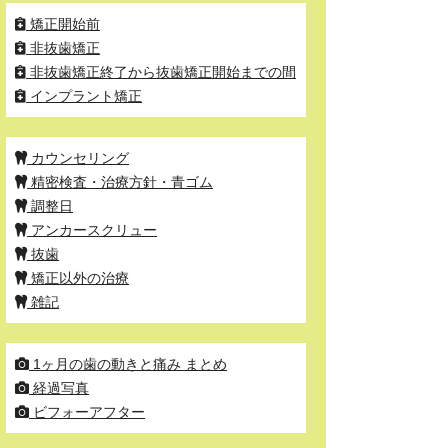
矯正開始前
非抜歯矯正
非抜歯矯正終了から抜歯矯正開始までの間
インプラント矯正
カウンセリング
精密検査・治療方針・青ゴム
調整日
アンカースクリュー
抜歯
矯正以外の治療
雑記
1ヶ月の歯の動きと痛み まとめ
経過写真
ビフォーアフター