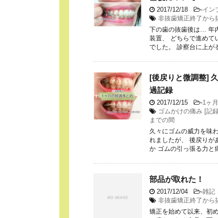
2017/12/18
-
イン
非抜歯矯正終了から
下の歯の抜歯後は… 年
装置、 どちらで進めて
でした。 診察台に上がると
[後戻りと微調整] 
過記録
2017/12/15
-
1ヶ
ゴムかけの痛み [記録
までの間
久々にゴムの威力を味わい
れましたが、 後戻りが
か ゴムの引っ張る力と痛み
部品が取れた！
2017/12/04
-
雑記
非抜歯矯正終了から
矯正を始めて以来、初め