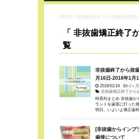
HOME
>
非抜歯矯正終了から抜歯矯正開始
「 非抜歯矯正終了
覧
非抜歯終了から抜歯
月16日-2018年1月
2018/01/19
-
1ヶ
非抜歯矯正終了から
時系列まとめ 非抜歯か
ラントを歯茎に打った後
明日、いよいよ矯正歯科で 
[非抜歯からインプ
歯後について