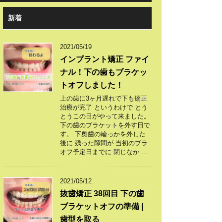
新着
2021/05/19
インプラント矯正 ファイ
ナル！下の歯もブラケッ
トオフしました！
上の歯に3ヶ月遅れで下も矯正
治療が完了 というわけで とう
とうこの日がやって来ました。
下の歯のブラケットを外す日で
す。 下奥歯の輪っかを外した
後に 残った隙間が 当初のブラ
オフ予定日までに 閉じなか ...
2021/05/12
抜歯矯正 38回目 下の歯
ブラケットオフの準備 |
歯型を取る