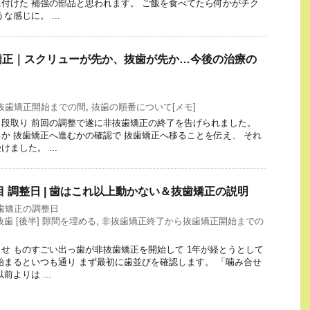
付けた 補強の部品と思われます。 ご飯を食べてたら何かがチク
な感じに。 ...
矯正｜スクリューが先か、抜歯が先か…今後の治療の
抜歯矯正開始までの間
,
抜歯の順番について[メモ]
段取り 前回の調整で遂に非抜歯矯正の終了を告げられました。
か 抜歯矯正へ進むかの確認で 抜歯矯正へ移ることを伝え、 それ
ました。 ...
0回目 調整日 | 歯はこれ以上動かない＆抜歯矯正の説明
歯矯正の調整日
抜歯 [後半] 隙間を埋める
,
非抜歯矯正終了から抜歯矯正開始までの
せ ものすごい出っ歯が非抜歯矯正を開始して 1年が経とうとして
始まるといつも通り まず最初に歯並びを確認します。 「噛み合せ
よりは ...