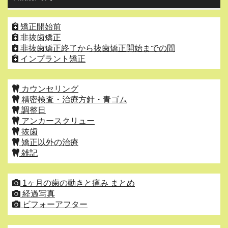
矯正開始前
非抜歯矯正
非抜歯矯正終了から抜歯矯正開始までの間
インプラント矯正
カウンセリング
精密検査・治療方針・青ゴム
調整日
アンカースクリュー
抜歯
矯正以外の治療
雑記
1ヶ月の歯の動きと痛み まとめ
経過写真
ビフォーアフター