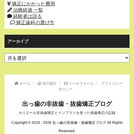
矯正にかかった費用
治療経過 一覧
経験者は語る
矯正歯科の選び方
アーカイブ
ア
ー
カ
イ
ブ
ホーム
自己紹介
メールフォーム
プライバシー
ポリシー
出っ歯の非抜歯・抜歯矯正ブログ
カリエール非抜歯矯正とインプラトを使った抜歯矯正の記録
Copyright © 2016 - 2026 出っ歯の非抜歯・抜歯矯正ブログ All Rights
Reserved.