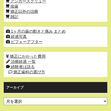
アンカースクリュー
抜歯
矯正以外の治療
雑記
1ヶ月の歯の動きと痛み まとめ
経過写真
ビフォーアフター
矯正にかかった費用
治療経過 一覧
経験者は語る
矯正歯科の選び方
アーカイブ
ア
ー
カ