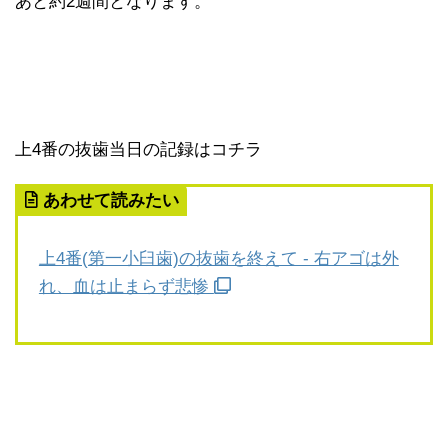
あと約2週間となります。
上4番の抜歯当日の記録はコチラ
あわせて読みたい
上4番(第一小臼歯)の抜歯を終えて - 右アゴは外
れ、血は止まらず悲惨