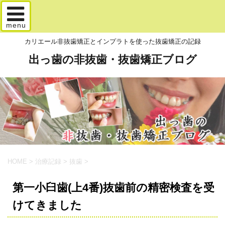
menu
カリエール非抜歯矯正とインプラトを使った抜歯矯正の記録
出っ歯の非抜歯・抜歯矯正ブログ
HOME
>
治療記録
>
抜歯
>
第一小臼歯(上4番)抜歯前の精密検査を受
けてきました