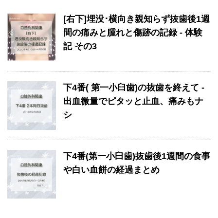
[右下]埋没･横向き親知らず抜歯後1週
間の痛みと腫れと傷跡の記録 - 体験
記 その3
下4番( 第一小臼歯)の抜歯を終えて -
出血微量でピタッと止血、痛みもナ
シ
下4番(第一小臼歯)抜歯後1週間の食事
や白い血餅の経過まとめ