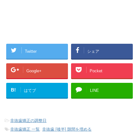
Twitter
シェア
Google+
Pocket
B!
はてブ
LINE
-
非抜歯矯正の調整日
-
非抜歯矯正 一覧
,
非抜歯 [後半] 隙間を埋める