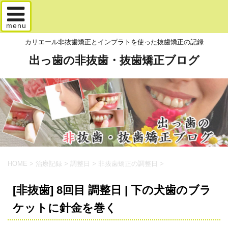
menu
カリエール非抜歯矯正とインプラトを使った抜歯矯正の記録
出っ歯の非抜歯・抜歯矯正ブログ
HOME
>
治療記録
>
調整日
>
非抜歯矯正の調整日
>
[非抜歯] 8回目 調整日 | 下の犬歯のブラ
ケットに針金を巻く