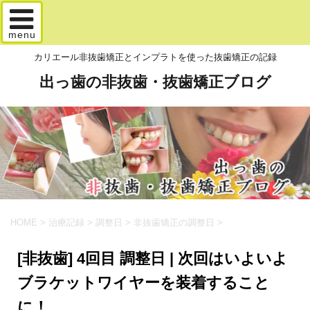
menu
カリエール非抜歯矯正とインプラトを使った抜歯矯正の記録
出っ歯の非抜歯・抜歯矯正ブログ
HOME
>
治療記録
>
調整日
>
非抜歯矯正の調整日
>
[非抜歯] 4回目 調整日 | 次回はいよいよ
ブラケットワイヤーを装着すること
に！