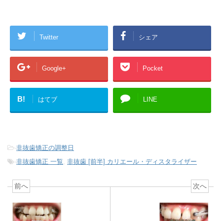
Twitter
シェア
Google+
Pocket
B!
はてブ
LINE
-
非抜歯矯正の調整日
-
非抜歯矯正 一覧
,
非抜歯 [前半] カリエール・ディスタライザー
前へ
次へ