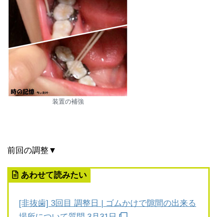
装置の補強
前回の調整▼
あわせて読みたい
[非抜歯] 3回目 調整日 | ゴムかけで隙間の出来る
場所について質問 3月31日