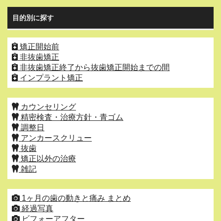
目的別に探す
矯正開始前
非抜歯矯正
非抜歯矯正終了から抜歯矯正開始までの間
インプラント矯正
カウンセリング
精密検査・治療方針・青ゴム
調整日
アンカースクリュー
抜歯
矯正以外の治療
雑記
1ヶ月の歯の動きと痛み まとめ
経過写真
ビフォーアフター