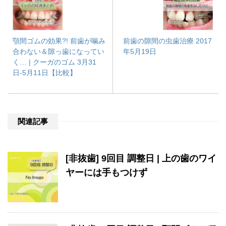
顎間ゴムの効果?! 前歯が噛み
前歯の隙間の虫歯治療 2017
合わない＆隙っ歯になってい
年5月19日
く… | クーガのゴム 3月31
日-5月11日【比較】
関連記事
[非抜歯] 9回目 調整日 | 上の歯のワイ
ヤーには手もつけず