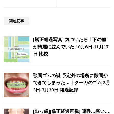
関連記事
[矯正経過写真] 気づいたら上下の歯
が綺麗に並んでいた 10月6日-11月17
日 比較
顎間ゴムの謎 予定外の場所に隙間が
できてしまった…｜クーガのゴム 3月
3日-3月30日 経過記録
[出っ歯][矯正経過画像] 嗚呼…痛い…