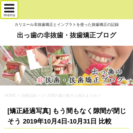
menu
カリエール非抜歯矯正とインプラトを使った抜歯矯正の記録
出っ歯の非抜歯・抜歯矯正ブログ
HOME
>
治療記録
>
1ヶ月間の歯の動きと痛みまとめ
>
[矯正経過写真] もう間もなく隙間が閉じ
そう 2019年10月4日-10月31日 比較