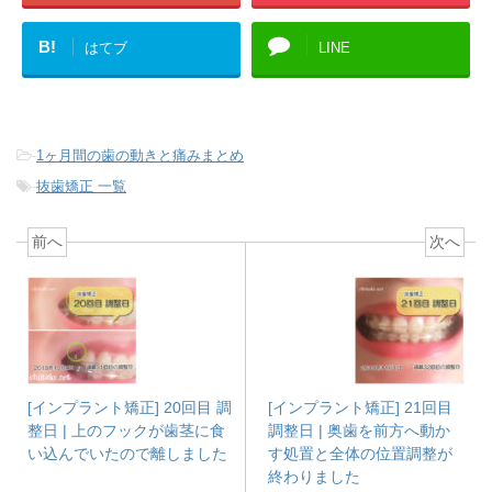
B!
はてブ
LINE
-
1ヶ月間の歯の動きと痛みまとめ
-
抜歯矯正 一覧
前へ
次へ
[インプラント矯正] 20回目 調
[インプラント矯正] 21回目
整日 | 上のフックが歯茎に食
調整日 | 奥歯を前方へ動か
い込んでいたので離しました
す処置と全体の位置調整が
終わりました