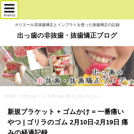
menu
カリエール非抜歯矯正とインプラトを使った抜歯矯正の記録
出っ歯の非抜歯・抜歯矯正ブログ
HOME
>
治療記録
>
1ヶ月間の歯の動きと痛みまとめ
>
新規ブラケット + ゴムかけ = 一番痛い
やつ | ゴリラのゴム 2月10日-2月19日 痛
みの経過記録